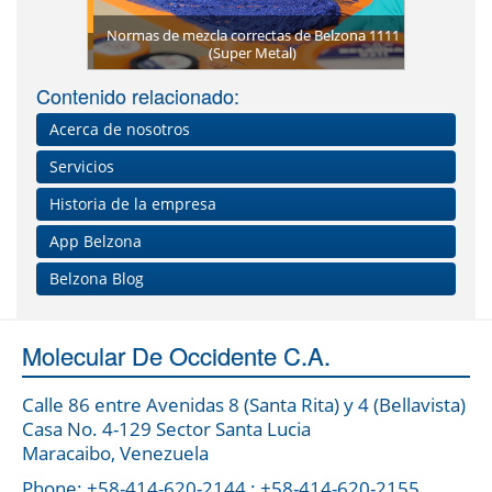
Clases prá
Aprenda s
b
eoría en las
Normas de mezcla correctas de Belzona 1111
Observe a 
Obser
Recib
Sesiones 
ateriales
na
(Super Metal)
aplicar B
Contenido relacionado:
Acerca de nosotros
Servicios
Historia de la empresa
App Belzona
Belzona Blog
Molecular De Occidente C.A.
Calle 86 entre Avenidas 8 (Santa Rita) y 4 (Bellavista)
Casa No. 4-129 Sector Santa Lucia
Maracaibo, Venezuela
Phone: +58-414-620-2144 ; +58-414-620-2155